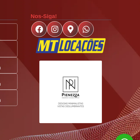
Nos-Siga!
m
m
m