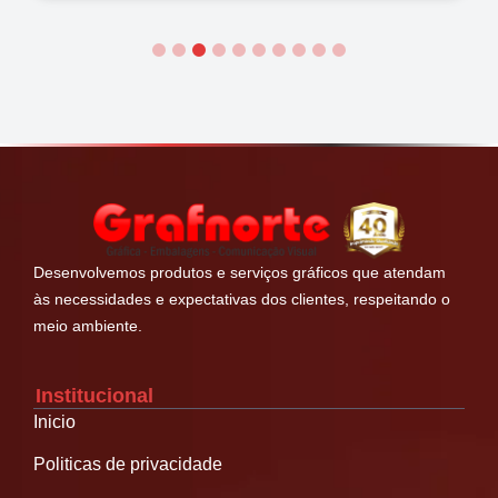
1
2
3
4
5
6
7
8
9
10
Desenvolvemos produtos e serviços gráficos que atendam
às necessidades e expectativas dos clientes, respeitando o
meio ambiente.
Institucional
Inicio
Politicas de privacidade